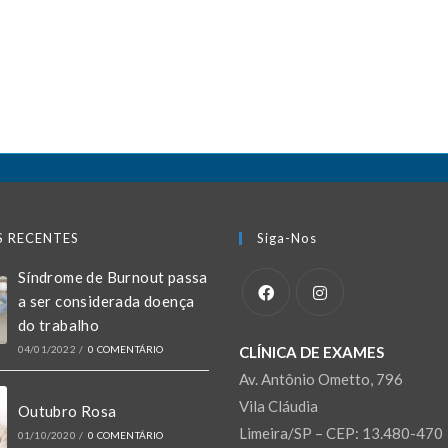
S RECENTES
Siga-Nos
Síndrome de Burnout passa
a ser considerada doença
do trabalho
04/01/2022
/
0 COMENTÁRIO
CLÍNICA DE EXAMES
Av. Antônio Ometto, 796
Vila Cláudia
Outubro Rosa
Limeira/SP – CEP: 13.480-470
01/10/2020
/
0 COMENTÁRIO